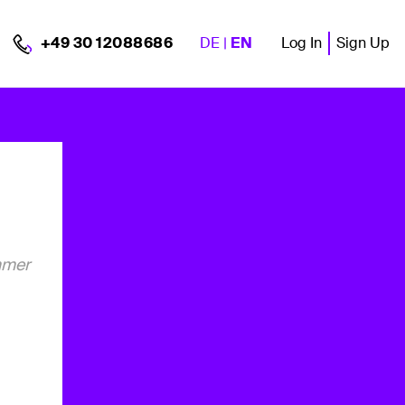
DE
|
EN
Log In
Sign Up
+49 30 12088686
mmer