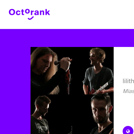
lil
Mias